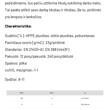
pažeidimams, tuo pačiu užtikrina tikslų sukibimą darbo metu.
Tai padės atlikti savo darbą tiksliau ir tiksliau. Be to, pirštinės
yra lengvos ir lanksčios.
Charakteristika:
Sudėtis [%]: HPPE pluoštas, stiklo pluoštas, poliuretanas
Paviršiaus svoris [g/m2]: 23g/pirštinė
Standartai: EN 21420+A1, EN 388 (4443F)
Pakuotė: 12 porų/pakuotė, 240 porų/dėžutė
Spalvos: pilka
coXXL mezginiai,-1-1
Dydžiai: 8-11