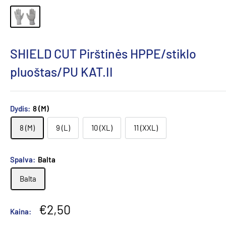
SHIELD CUT Pirštinės HPPE/stiklo
pluoštas/PU KAT.II
Dydis:
8 (M)
8 (M)
9 (L)
10 (XL)
11 (XXL)
Spalva:
Balta
Balta
Pardavimo
€2,50
Kaina:
kaina