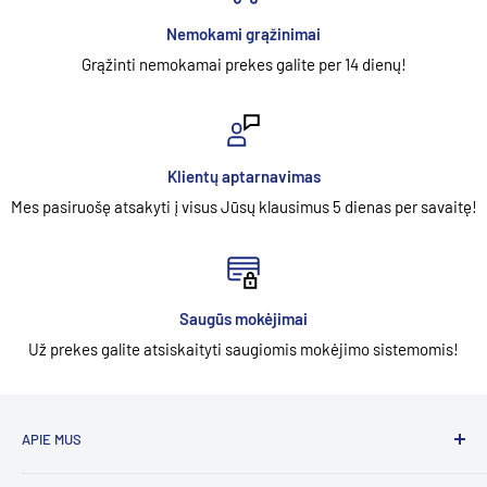
Nemokami grąžinimai
Grąžinti nemokamai prekes galite per 14 dienų!
Klientų aptarnavimas
Mes pasiruošę atsakyti į visus Jūsų klausimus 5 dienas per savaitę!
Saugūs mokėjimai
Už prekes galite atsiskaityti saugiomis mokėjimo sistemomis!
APIE MUS
UAB "Aidesa" prekiauja darbo rūbais, avalyne, pirštinėmis,