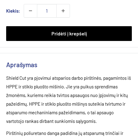
Kiekis:
Pridėti į krepšelį
Aprašymas
Shield Cut yra pjovimui atsparios darbo pirštinės, pagamintos iš
HPPE ir stiklo pluošto mišinio. Jie yra puikus sprendimas
žmonėms, kuriems reikia tvirtos apsaugos nuo įpjovimų ir kitų
pažeidimų. HPPE ir stiklo pluošto mišinys suteikia tvirtumo ir
atsparumo mechaniniams pažeidimams, o tai apsaugo
vartotojo rankas dirbant sunkiomis sąlygomis.
Pirštinių poliuretano danga padidina jų atsparumą trinčiai ir